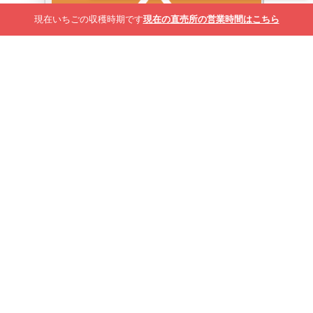
現在いちごの収穫時期です
現在の直売所の営業時間はこちら
2026年4月28日
4月29日(水)のいちご狩りについて
収穫の端境期に入っているため、赤いいちご
が少なくなっております。 29日(水)のいちご
狩りは11:30/13:00の2回のみの開催となりま
す。
内容をみる