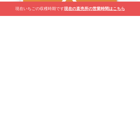
現在いちごの収穫時期です
現在の直売所の営業時間はこちら
2026年4月18日
4月19日(日)15:15の回を追加開催
4月19日(日)15:15のいちご狩りの予約枠を追
加しました。 スターナイト、みくのかは少な
めとなります。
内容をみる