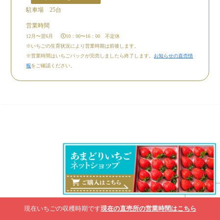
駐車場 25台
営業時間
12月〜翌6月
10：00〜16：00 不定休
※いちごの生育状況により営業時期は前後します。
※営業時間はいちごパックが完売しましたら終了します。
お知らせの直売情
報
をご確認ください。
© 2026 amadori-ichigo.com All rights reserved.
現在いちごの収穫時期です
現在いちごの収穫時期です
現在の直売所の営業時間はこちら
現在の直売所の営業時間はこちら