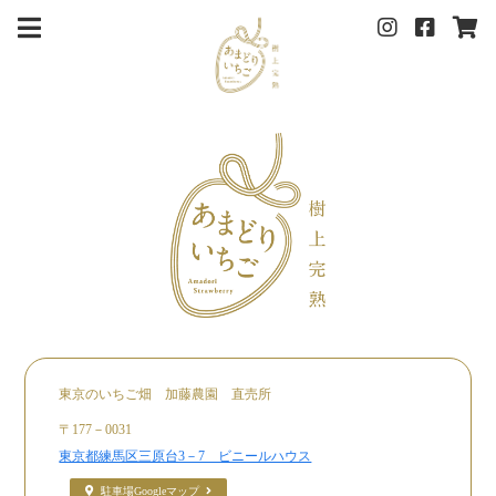
東京のいちご畑 加藤農園 直売所
〒177－0031
東京都練馬区三原台3－7 ビニールハウス
駐車場Googleマップ