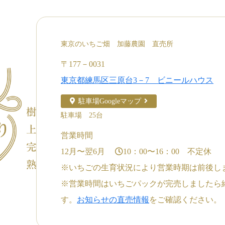
東京のいちご畑 加藤農園 直売所
〒177－0031
東京都練馬区三原台3－7 ビニールハウス
駐車場Googleマップ
駐車場 25台
営業時間
12月〜翌6月
10：00〜16：00 不定休
※いちごの生育状況により営業時期は前後し
※営業時間はいちごパックが完売しましたら
す。
お知らせの直売情報
をご確認ください。