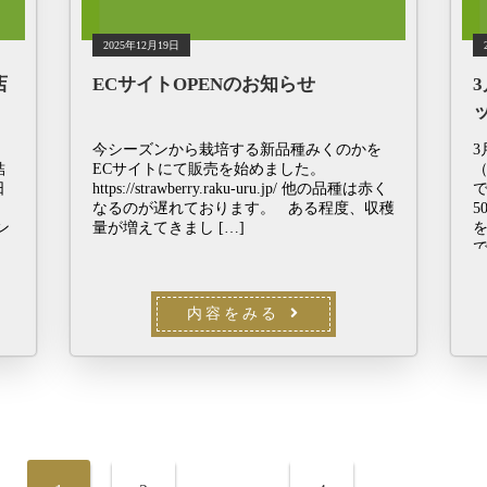
2025年12月19日
店
ECサイトOPENのお知らせ
ケ
今シーズンから栽培する新品種みくのかを
3
結
ECサイトにて販売を始めました。
日
https://strawberry.raku-uru.jp/ 他の品種は赤く
で
り
なるのが遅れております。 ある程度、収穫
5
ン
量が増えてきまし […]
で
内容をみる